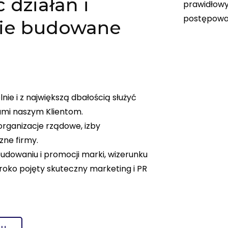
 działań i
prawidłowy
postępowa
ie budowane
nie i z największą dbałością służyć
mi naszym Klientom.
organizacje rządowe, izby
zne firmy.
dowaniu i promocji marki, wizerunku
eroko pojęty skuteczny marketing i PR
TU